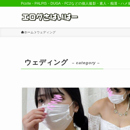
Pcolle・PALPIS・DUGA・FC2などの個人撮影・素人・痴漢
ホーム
ウェディング
ウェディング
– category –