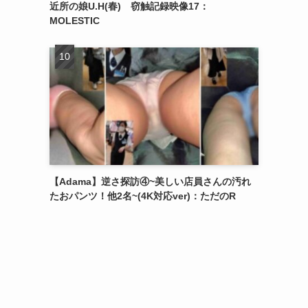
近所の娘U.H(春) 窃触記録映像17：
MOLESTIC
【Adama】逆さ探訪④~美しい店員さんの汚れ
たおパンツ！他2名~(4K対応ver)：ただのR