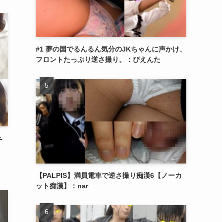
#1 夢の国でるんるん気分のJKちゃんに声かけ、
フロントたっぷり逆さ撮り。：ぴえんた
チ
【PALPIS】満員電車で逆さ撮り痴漢6【ノーカ
ット痴漢】：nar