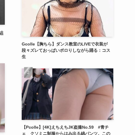
結
Gcolle【胸ちら】ダンス教室のLIVEで衣装が
段々ズレておっぱいポロりしながら踊る：コス
生
【Pcolle】[4K]えちえちJK盗撮No.59 #青チ
ェ クソミニ制服からはみ出る綿パンツ。この