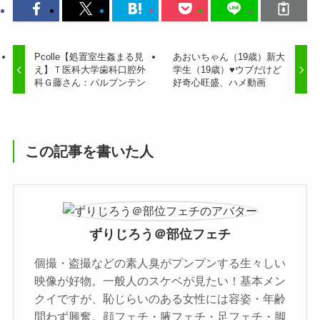
Pcolle【処置室生姦まる見
あおいちゃん（19歳）新大
え】Ｔ医科大学歯科口腔外
学生（19歳）♥ウブだけど
科Ｇ藤さん：パルプンテン
好奇心旺盛、ハメ動画
この記事を書いた人
ずりじろう＠部位フェチ
個撮・盗撮などの素人臭がプンプンする生々しい
映像が好物。一般人のスケベが見たい！基本メン
クイですが、恥じらいのある女性には容姿・年齢
問わず興奮。顔フェチ・腋フェチ・足フェチ・脚