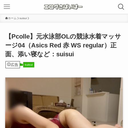
ホーム
suisui
【Pcolle】元水泳部OLの競泳水着マッサ
ージ04（Asics Red 赤 WS regular）正
面、添い寝など：suisui
広告
suisui