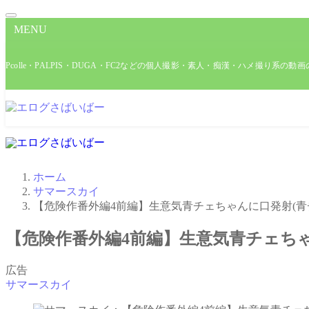
MENU
Pcolle・PALPIS・DUGA・FC2などの個人撮影・素人・痴漢・ハメ撮り系の
ホーム
サマースカイ
【危険作番外編4前編】生意気青チェちゃんに口発射(青
【危険作番外編4前編】生意気青チェちゃ
広告
サマースカイ