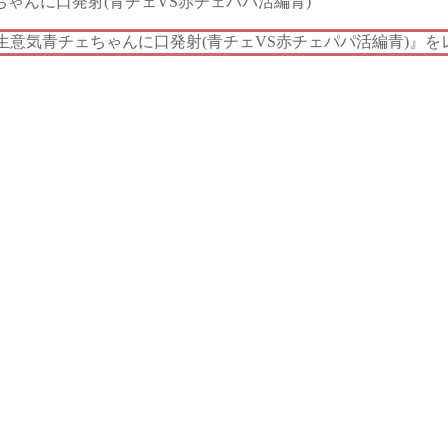
編】生意気青チェちゃんに口発射(青チェVS赤チェパパ活編青)』