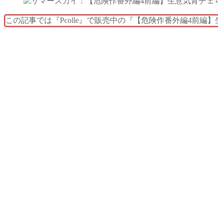
この記事では『Pcolle』で販売中の『【危険作番外編4前