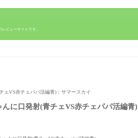
動画のレビューサイトです。
チェVS赤チェパパ活編青)：サマースカイ
んに口発射(青チェVS赤チェパパ活編青